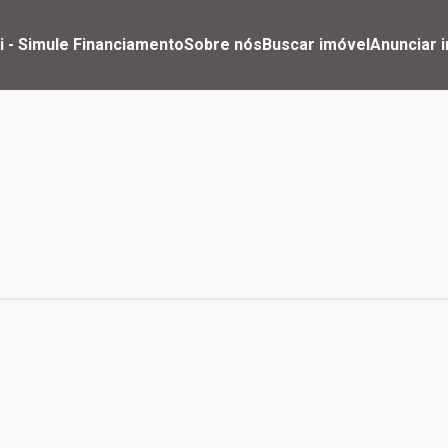
i - Simule Financiamento
Sobre nós
Buscar imóvel
Anunciar 