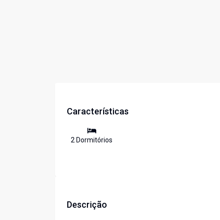
Características
2
Dormitório
s
Descrição