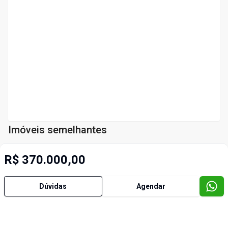
Imóveis semelhantes
R$ 370.000,00
Cód:
40152126
Dúvidas
Agendar